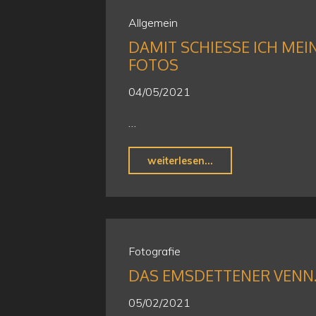
Allgemein
DAMIT SCHIESSE ICH MEINE
OTOS
04/05/2021
…
"Damit
weiterlesen...
schieße
ich
meine
Fotos"
Fotografie
DAS EMSDETTENER VENN
05/02/2021