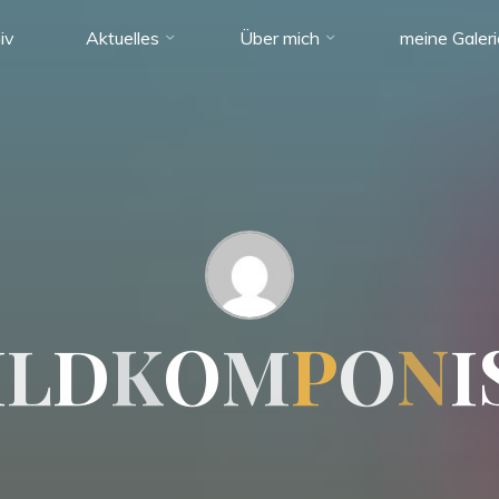
iv
Aktuelles
Über mich
meine Galer
I
L
D
K
O
M
P
O
N
I