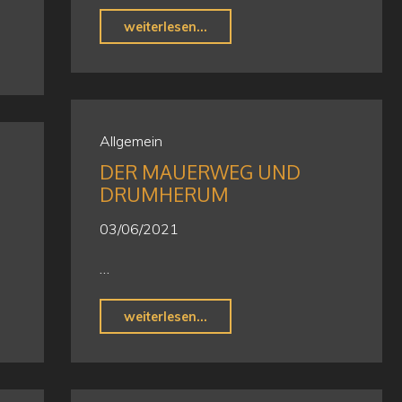
"Warten
weiterlesen...
auf
den
Schulbus…"
Allgemein
DER MAUERWEG UND
DRUMHERUM
03/06/2021
…
"Der
weiterlesen...
Mauerweg
und
drumherum"