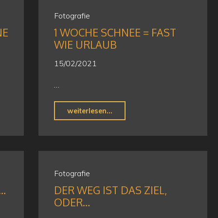
Fotografie
 F
1 WOCHE SCHNEE = FAST
WIE URLAUB
15/02/2021
…
"1
weiterlesen...
Woche
Schnee
=
fast
Fotografie
wie
…
DER WEG IST DAS ZIEL,
Urlaub"
ODER…