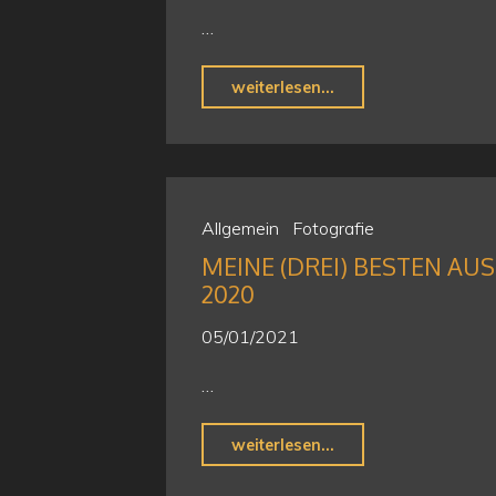
…
"Das
weiterlesen...
Emsdettener
Venn…"
Allgemein
Fotografie
MEINE (DREI) BESTEN AUS
2020
05/01/2021
…
"Meine
weiterlesen...
(drei)