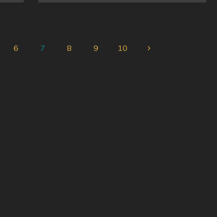
6
7
8
9
10
ation