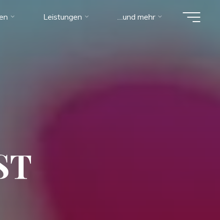
ien
Leistungen
…und mehr
S
T