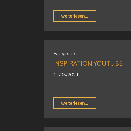
…
"Nationalpark
weiterlesen...
Kellerwald-
Edersee
in
4
Fotografie
Tagen"
INSPIRATION YOUTUBE
17/05/2021
…
"Inspiration
weiterlesen...
youtube"