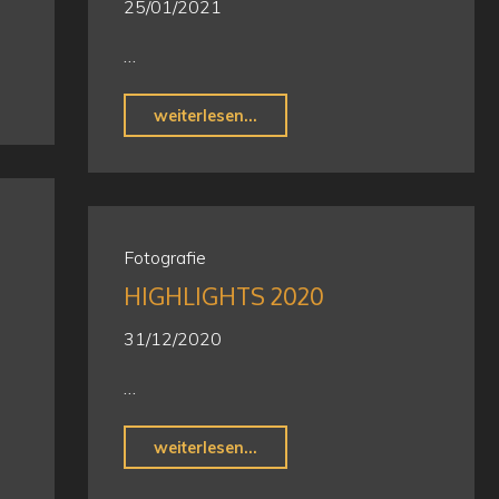
25/01/2021
…
"Der
weiterlesen...
Weg
ist
das
Ziel,
Fotografie
oder…"
HIGHLIGHTS 2020
31/12/2020
…
"Highlights
weiterlesen...
2020"