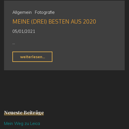
das
Ziel,
Allgemein
Fotografie
oder…"
MEINE (DREI) BESTEN AUS 2020
05/01/2021
…
"Meine
weiterlesen...
(drei)
Besten
aus
2020"
Neueste Beiträge
Mein Weg zu Leica