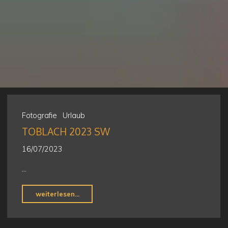
Fotografie
Urlaub
TOBLACH 2023 SW
16/07/2023
…
"Toblach
weiterlesen...
2023
sw"