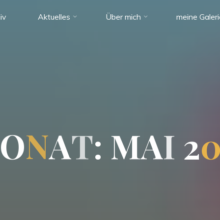
iv
Aktuelles
Über mich
meine Galer
O
N
A
T
:
M
A
I
2