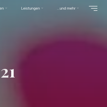
ien
Leistungen
…und mehr
0
2
1