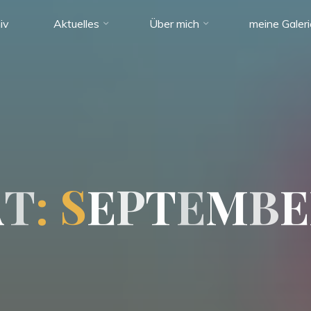
iv
Aktuelles
Über mich
meine Galer
A
T
:
S
E
P
T
E
M
B
E