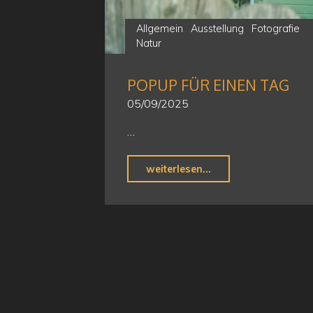
Allgemein
Ausstellung
Fotografie
Natur
POPUP FÜR EINEN TAG
05/09/2025
…
"Popup
weiterlesen...
für
einen
Tag"