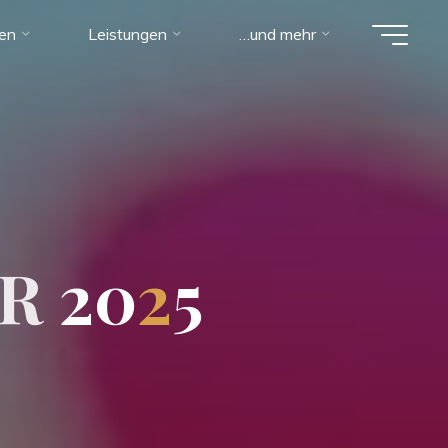
ien
Leistungen
…und mehr
R
2
0
2
5