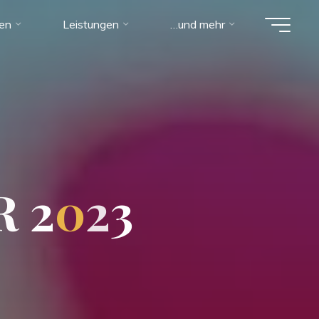
ien
Leistungen
…und mehr
R
2
0
2
3