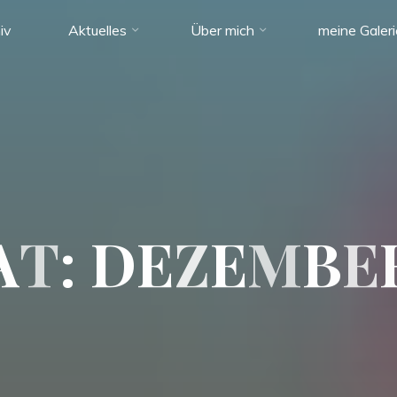
iv
Aktuelles
Über mich
meine Galer
A
T
:
D
E
Z
E
M
B
E