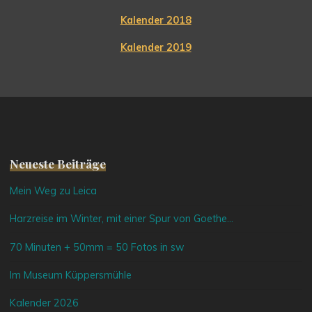
Kalender 2018
Kalender 2019
Neueste Beiträge
Mein Weg zu Leica
Harzreise im Winter, mit einer Spur von Goethe…
70 Minuten + 50mm = 50 Fotos in sw
Im Museum Küppersmühle
Kalender 2026