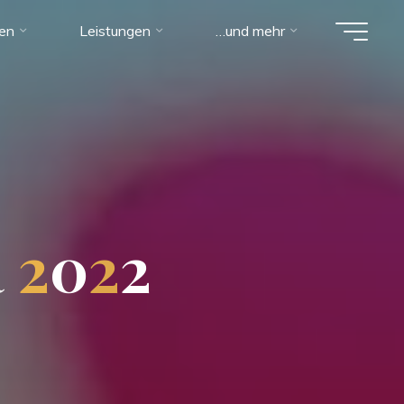
ien
Leistungen
…und mehr
R
2
0
2
2