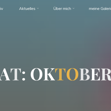
iv
Aktuelles
Über mich
meine Galer
A
T
:
O
K
T
O
B
E