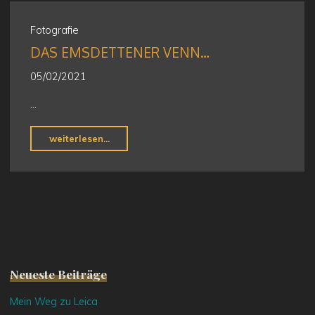
=
fast
Fotografie
wie
DAS EMSDETTENER VENN…
Urlaub"
05/02/2021
…
"Das
weiterlesen...
Emsdettener
Venn…"
Neueste Beiträge
Mein Weg zu Leica