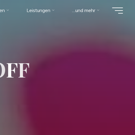
ien
Leistungen
…und mehr
O
F
F