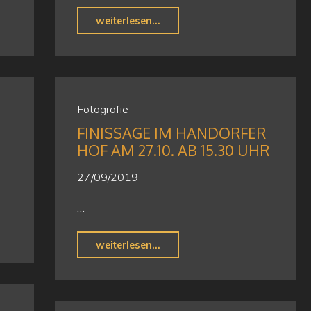
"Ausstellungsfinale
weiterlesen...
rückt
näher"
Fotografie
FINISSAGE IM HANDORFER
HOF AM 27.10. AB 15.30 UHR
27/09/2019
…
"Finissage
weiterlesen...
im
Handorfer
Hof