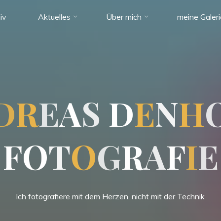
iv
Aktuelles
Über mich
meine Galer
D
R
E
A
S
D
E
N
H
F
O
T
O
G
R
A
F
I
E
Ich fotografiere mit dem Herzen, nicht mit der Technik