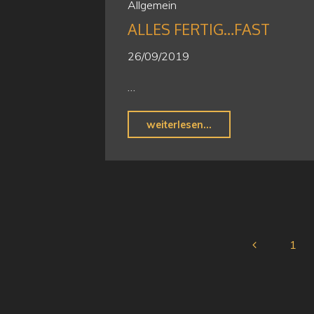
Allgemein
ALLES FERTIG…FAST
26/09/2019
…
"Alles
weiterlesen...
fertig…
fast"
1
Beitra