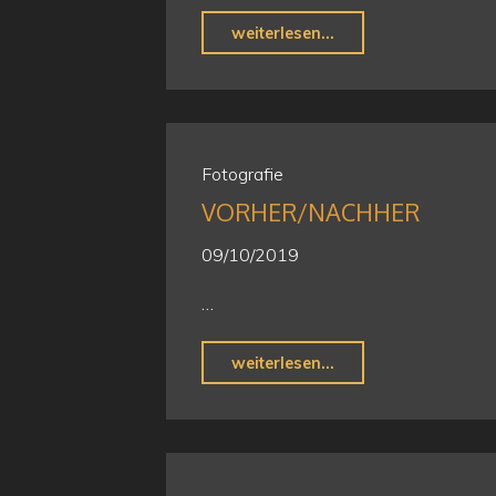
"2000,-
weiterlesen...
€
symbolisch
überreicht"
Fotografie
VORHER/NACHHER
09/10/2019
…
"Vorher/Nachher"
weiterlesen...