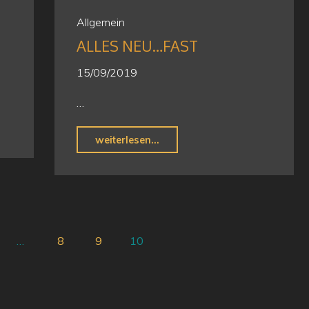
am
Allgemein
27.10.
ALLES NEU…FAST
ab
15.30
15/09/2019
Uhr"
…
"Alles
weiterlesen...
neu…
fast"
…
8
9
10
gsnavigation