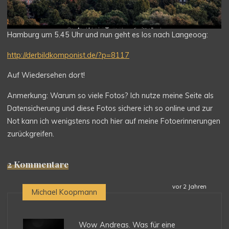
und ein kurzer Streifzug durch St.Pauli
Stretch horizontal und vertikal
Auch ein Transportmittel
Warten auf’s Essen
Ampelbäume
Drive in…
Hamburg um 5.45 Uhr und nun geht es los nach Langeoog:
http://derbildkomponist.de/?p=8117
Auf Wiedersehen dort!
Anmerkung: Warum so viele Fotos? Ich nutze meine Seite als
Datensicherung und diese Fotos sichere ich so online und zur
Not kann ich wenigstens noch hier auf meine Fotoerinnerungen
zurückgreifen.
2 Kommentare
vor 2 Jahren
Michael Koopmann
Wow Andreas. Was für eine