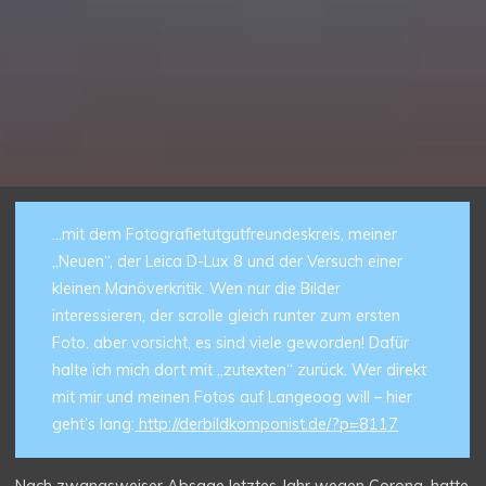
…mit dem Fotografietutgutfreundeskreis, meiner
„Neuen“, der Leica D-Lux 8 und der Versuch einer
kleinen Manöverkritik. Wen nur die Bilder
interessieren, der scrolle gleich runter zum ersten
Foto. aber vorsicht, es sind viele geworden! Dafür
halte ich mich dort mit „zutexten“ zurück. Wer direkt
mit mir und meinen Fotos auf Langeoog will – hier
geht’s lang:
http://derbildkomponist.de/?p=8117