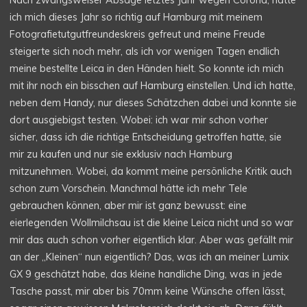
Nach zwangsweiser Absage letztes Jahr wegen Corona, hatte
ich mich dieses Jahr so richtig auf Hamburg mit meinem
Fotografietutgutfreundeskreis gefreut und meine Freude
steigerte sich noch mehr, als ich vor wenigen Tagen endlich
meine bestellte Leica in den Händen hielt. So konnte ich mich
mit ihr noch ein bisschen auf Hamburg einstellen. Und ich hatte,
neben dem Handy, nur dieses Schätzchen dabei und konnte sie
dort ausgiebigst testen. Wobei: ich war mir schon vorher
sicher, dass ich die richtige Entscheidung getroffen hatte, sie
mir zu kaufen und nur sie exklusiv nach Hamburg
mitzunehmen. Wobei, da kommt meine persönliche Kritik auch
schon zum Vorschein. Manchmal hätte ich mehr Tele
gebrauchen können, aber mir ist ganz bewusst: eine
eierlegenden Wollmilchsau ist die kleine Leica nicht und so war
mir das auch schon vorher eigentlich klar. Aber was gefällt mir
an der „Kleinen“ nun eigentlich? Das, was ich an meiner Lumix
GX 9 geschätzt habe, das kleine handliche Ding, was in jede
Tasche passt, mir aber bis 70mm keine Wünsche offen lässt,